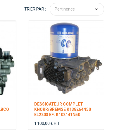
TRIER PAR :
Pertinence
DESSICATEUR COMPLET
ABCO
KNORR/BREMSE K138264N50
EL2203 EF: K102141N50
1 100,00 € H.T