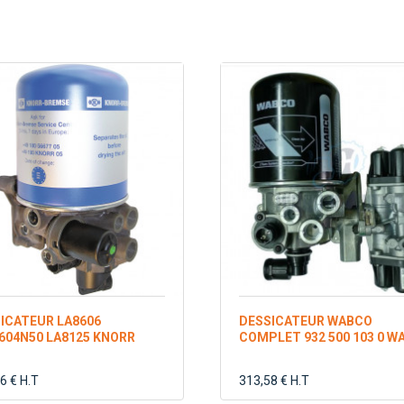
ICATEUR LA8606
DESSICATEUR WABCO
604N50 LA8125 KNORR
COMPLET 932 500 103 0 W
6 € H.T
313,58 € H.T