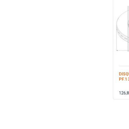
DISQ
PF.1 
126,8