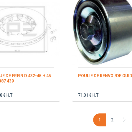
UE DE FREIN D 432-45 H 45
POULIE DE RENVOI/DE GUI
387 439
8 € H.T
71,01 € H.T
1
2