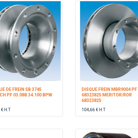
UE DE FREIN SB 3745
DISQUE FREIN MBR9004 PF
CH PF 03.088.34.100 BPW
68323825 MERITOR/ROR
68323825
 € H.T
104,66 € H.T