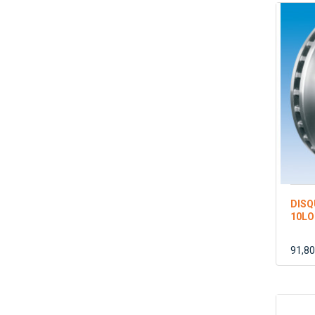
DISQ
10LO
91,80