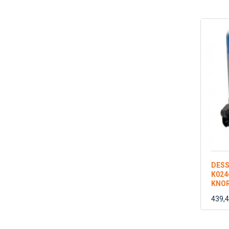
DESS
K024
KNO
439,4