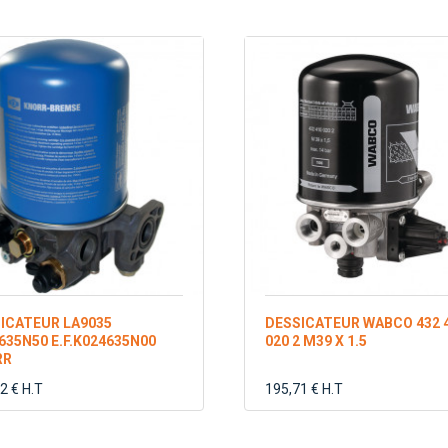
ICATEUR LA9035
DESSICATEUR WABCO 432 
635N50 E.F.K024635N00
020 2 M39 X 1.5
RR
2 € H.T
195,71 € H.T