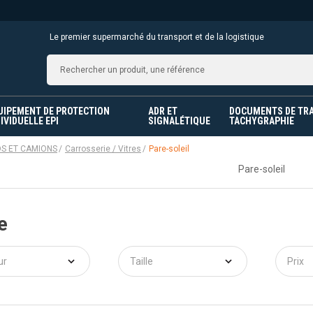
Le premier supermarché du transport et de la logistique
UIPEMENT DE PROTECTION
ADR ET
DOCUMENTS DE TR
IVIDUELLE EPI
SIGNALÉTIQUE
TACHYGRAPHIE
DS ET CAMIONS
Carrosserie / Vitres
Pare-soleil
Pare-soleil
e
ur
Taille
Prix