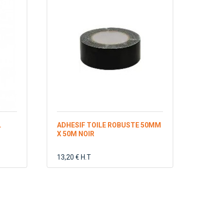
L
ADHESIF TOILE ROBUSTE 50MM
X 50M NOIR
13,20 € H.T