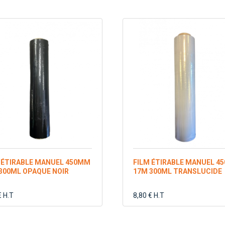
 ÉTIRABLE MANUEL 450MM
FILM ÉTIRABLE MANUEL 4
300ML OPAQUE NOIR
17Μ 300ML TRANSLUCIDE
€ H.T
8,80 € H.T