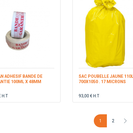
N ADHESIF BANDE DE
SAC POUBELLE JAUNE 110
NTIE 100ML X 48MM
700X1050 . 17 MICRONS
€ H.T
93,00 € H.T
1
2