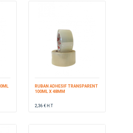
00ML
RUBAN ADHESIF TRANSPARENT
100ML X 48MM
2,36 € H.T