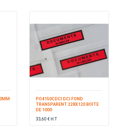
50MM
PO4150CDCI DCI FOND
TRANSPARENT 228X120 BOITE
DE 1000
33,60 € H.T