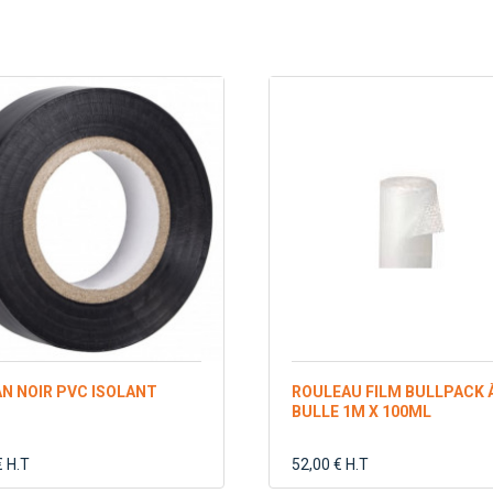
N NOIR PVC ISOLANT
ROULEAU FILM BULLPACK 
BULLE 1M X 100ML
€ H.T
52,00 € H.T