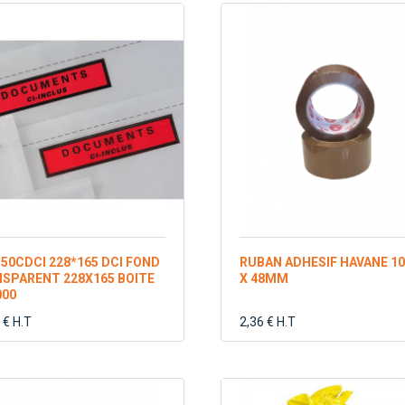
50CDCI 228*165 DCI FOND
RUBAN ADHESIF HAVANE 1
SPARENT 228X165 BOITE
X 48MM
000
 € H.T
2,36 € H.T