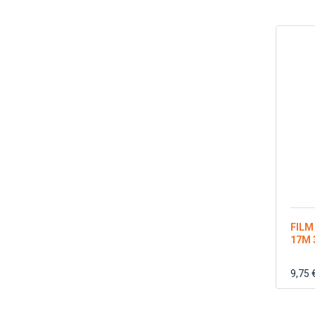
FILM
17Μ 
9,75 