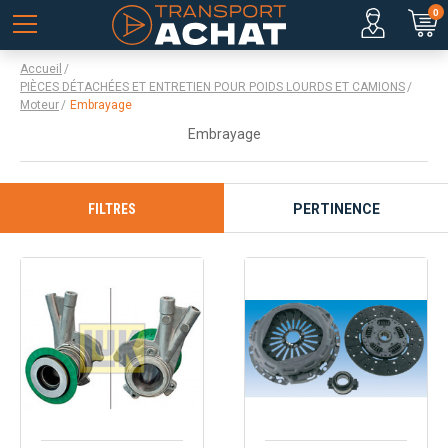
0
Accueil
PIÈCES DÉTACHÉES ET ENTRETIEN POUR POIDS LOURDS ET CAMIONS
Moteur
Embrayage
Embrayage
FILTRES
PERTINENCE