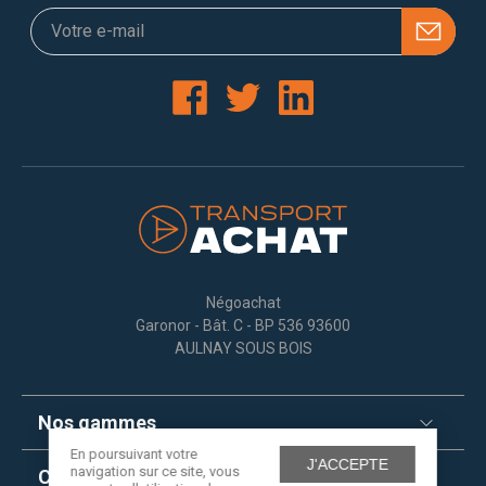
Négoachat
Garonor - Bât. C - BP 536 93600
AULNAY SOUS BOIS
Nos gammes
En poursuivant votre
J'ACCEPTE
navigation sur ce site, vous
Contactez-nous