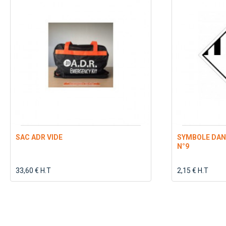
SAC ADR VIDE
SYMBOLE DAN
N°9
33,60 € H.T
2,15 € H.T