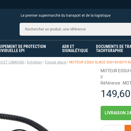
Le premier supermarché du transport et de la logistique
UIPEMENT DE PROTECTION
ADR ET
DOCUMENTS DE TR
IVIDUELLE EPI
SIGNALÉTIQUE
TACHYGRAPHIE
DS ET CAMIONS
Entretien
Essuie glace
MOTEUR ESSUI GLACE 5001834379 Renau
MOTEUR ESSUI G
I/
Référence : M
149,60
LIVRAISON 2