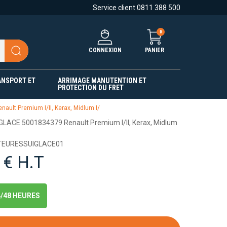
Service client 0811 388 500
0
CONNEXION
PANIER
ANSPORT ET
ARRIMAGE MANUTENTION ET
PROTECTION DU FRET
lt Premium I/II, Kerax, Midlum I/
LACE 5001834379 Renault Premium I/II, Kerax, Midlum
OTEURESSUIGLACE01
 € H.T
4/48 HEURES