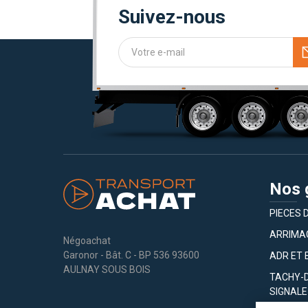
Suivez-nous
Nos
PIECES 
ARRIMA
Négoachat
Garonor - Bât. C - BP 536 93600
ADR ET 
AULNAY SOUS BOIS
TACHY-
SIGNALE