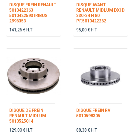
DISQUE FREIN RENAULT
DISQUE AVANT
5010422363
RENAULT MIDLUM DXI D
5010422593 IRIBUS
330-34 H 80
2996353
PF.5010422262
141,26 € H.T
95,00 € H.T
DISQUE DE FREIN
DISQUE FREIN RVI
RENAULT MIDLUM
5010598305
5010525014
129,00 € H.T
88,38 € H.T