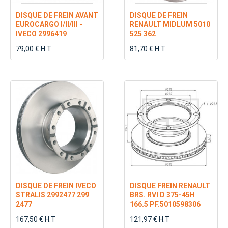
DISQUE DE FREIN AVANT
DISQUE DE FREIN
EUROCARGO I/II/III -
RENAULT MIDLUM 5010
IVECO 2996419
525 362
79,00 € H.T
81,70 € H.T
DISQUE DE FREIN IVECO
DISQUE FREIN RENAULT
STRALIS 2992477 299
BRS. RVI D 375-45H
2477
166.5 PF.5010598306
167,50 € H.T
121,97 € H.T